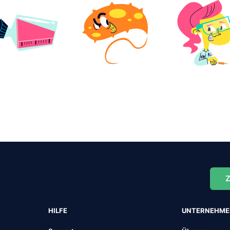
Z
HILFE
UNTERNEHM