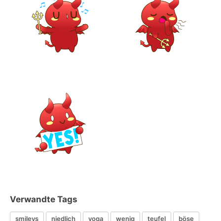
Verwandte Tags
smileys
niedlich
yoga
wenig
teufel
böse