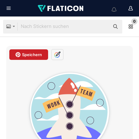
0
Speichern