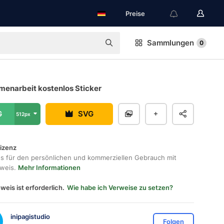
Preise
Sammlungen
0
enarbeit kostenlos Sticker
G
SVG
512px
lizenz
os für den persönlichen und kommerziellen Gebrauch mit
hweis.
Mehr Informationen
weis ist erforderlich.
Wie habe ich Verweise zu setzen?
inipagistudio
Folgen