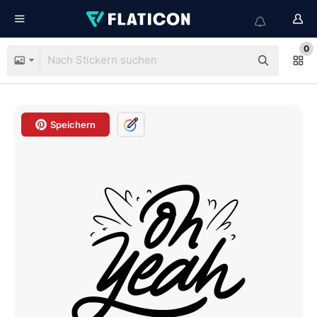
0
Speichern