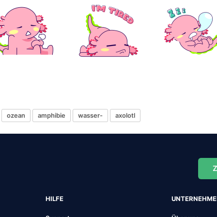
ozean
amphibie
wasser-
axolotl
Z
HILFE
UNTERNEHM