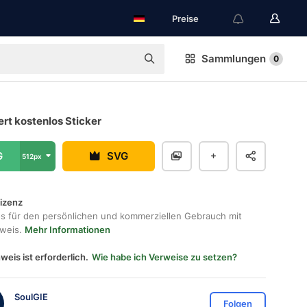
Preise
Sammlungen
0
rt kostenlos Sticker
G
SVG
512px
lizenz
os für den persönlichen und kommerziellen Gebrauch mit
hweis.
Mehr Informationen
weis ist erforderlich.
Wie habe ich Verweise zu setzen?
SoulGIE
Folgen