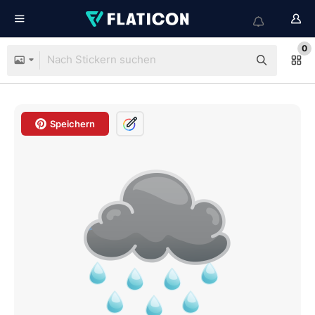
0
Speichern