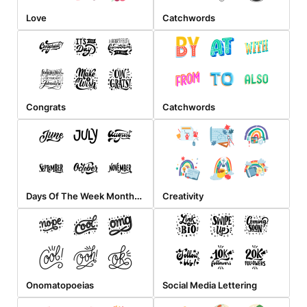
Love
Catchwords
Congrats
Catchwords
Days Of The Week Months And Seasons
Creativity
Onomatopoeias
Social Media Lettering