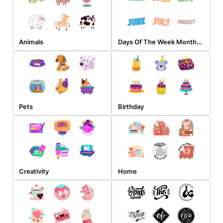
Days Of The Week Months And Seasons
Animals
Pets
Birthday
Creativity
Home