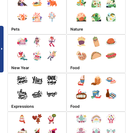
Pets
Nature
New Year
Food
Expressions
Food