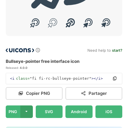
Need help to
start?
Bullseye-pointer free interface icon
Released:
4.0.0
<i
class=
"fi fi-rc-bullseye-pointer"
></i>
Copier PNG
Partager
PNG
SVG
Android
iOS