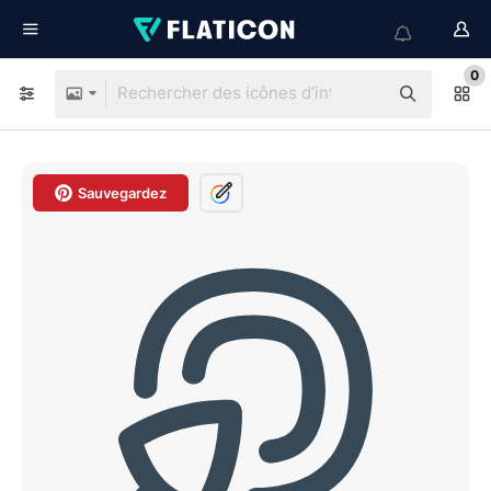
0
Sauvegardez