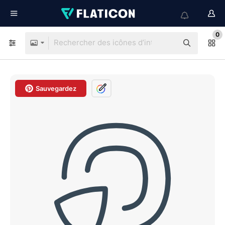
0
Sauvegardez