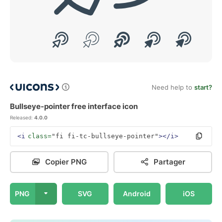
Need help to
start?
Bullseye-pointer free interface icon
Released:
4.0.0
<i
class=
"fi fi-tc-bullseye-pointer"
></i>
Copier PNG
Partager
PNG
SVG
Android
iOS