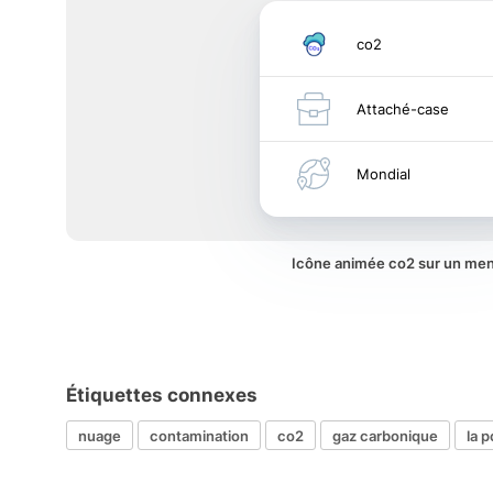
co2
Attaché-case
Mondial
Icône animée co2 sur un me
Étiquettes connexes
nuage
contamination
co2
gaz carbonique
la p