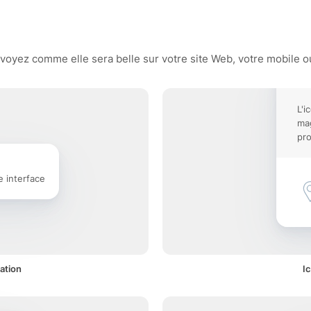
oyez comme elle sera belle sur votre site Web, votre mobile ou
L'i
mag
pro
e interface
ation
I