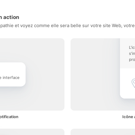
n action
thie et voyez comme elle sera belle sur votre site Web, votre 
L'
s'i
pro
e interface
tification
Icône 