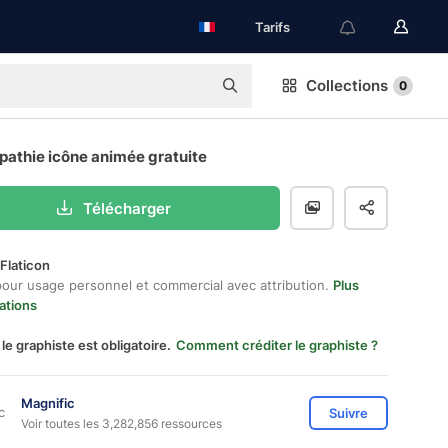
Tarifs
Collections
0
athie icône animée gratuite
Télécharger
Flaticon
pour usage personnel et commercial avec attribution.
Plus
ations
 le graphiste est obligatoire.
Comment créditer le graphiste ?
Magnific
Suivre
Voir toutes les 3,282,856 ressources