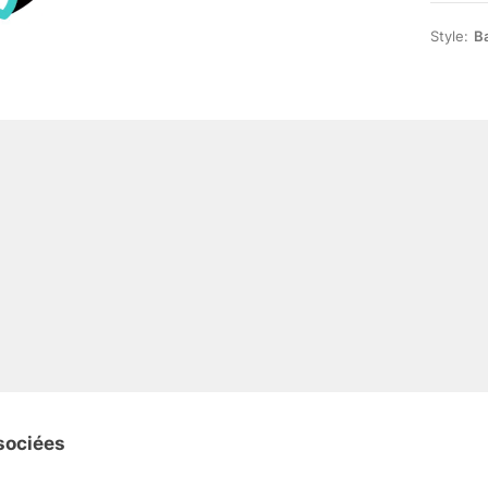
Style:
B
sociées