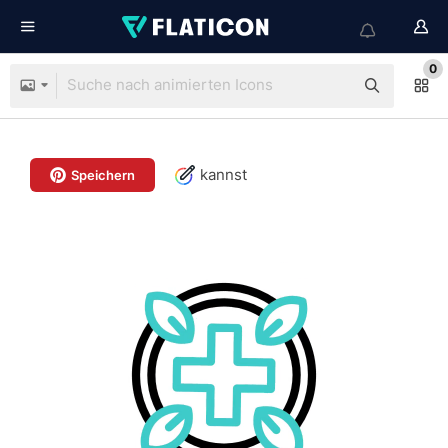
0
kannst
Speichern