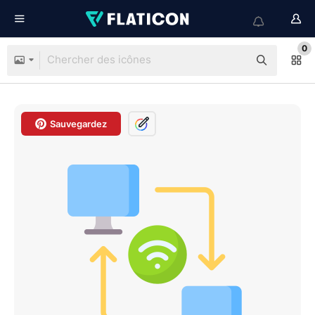
0
Sauvegardez