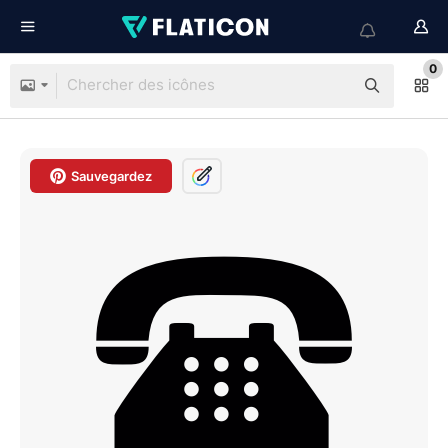
0
Sauvegardez