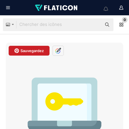
0
Sauvegardez