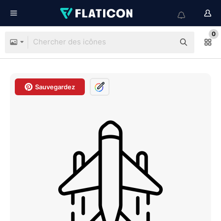
0
Sauvegardez