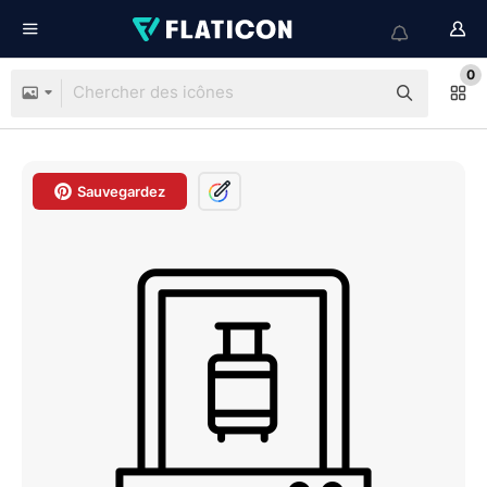
0
Sauvegardez