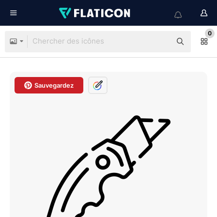
0
Sauvegardez