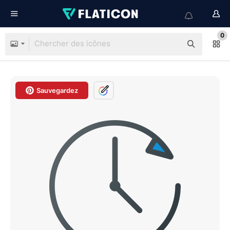
0
Sauvegardez