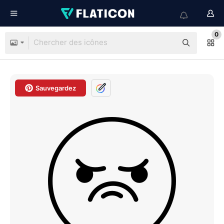
0
Sauvegardez