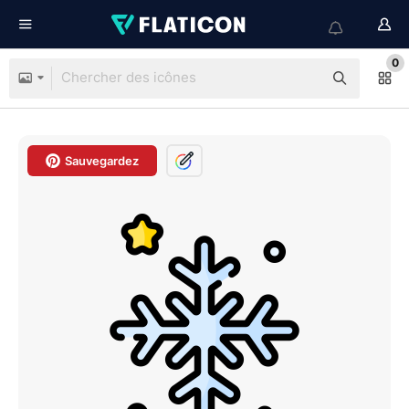
0
Sauvegardez