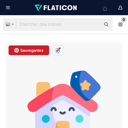
0
Sauvegardez