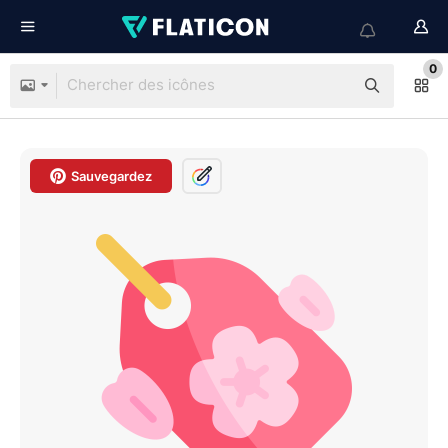
0
Sauvegardez