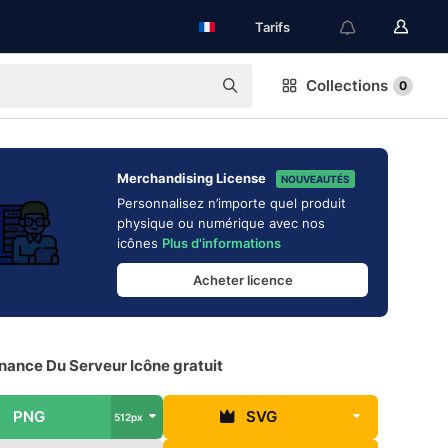
Tarifs
Collections
0
Merchandising License
NOUVEAUTÉS
Personnalisez n’importe quel produit
physique ou numérique avec nos
icônes
Plus d'informations
Acheter licence
nance Du Serveur Icône gratuit
PNG
SVG
512px