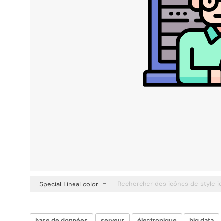
Special Lineal color
base de données
serveur
électronique
big data