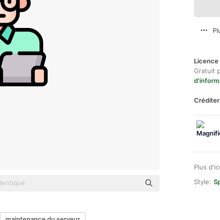
Pl
Licence 
Gratuit 
d'inform
Créditer
Plus d'i
Style:
Sp
maintenance du serveur