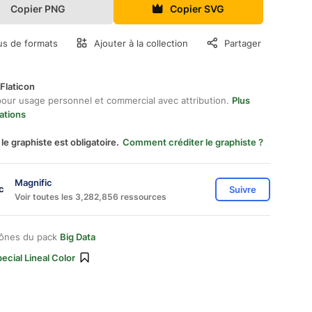
Copier PNG
Copier SVG
us de formats
Ajouter à la collection
Partager
Flaticon
pour usage personnel et commercial avec attribution.
Plus
ations
 le graphiste est obligatoire.
Comment créditer le graphiste ?
Magnific
Suivre
Voir toutes les 3,282,856 ressources
cônes du pack
Big Data
ecial Lineal Color