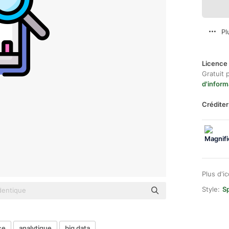
Pl
Licence 
Gratuit 
d'inform
Créditer
Plus d'i
Style:
Sp
ce
analytique
big data