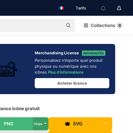
Tarifs
Collections
0
Merchandising License
NOUVEAUTÉS
Personnalisez n’importe quel produit
physique ou numérique avec nos
icônes
Plus d'informations
Acheter licence
lance Icône gratuit
PNG
SVG
512px