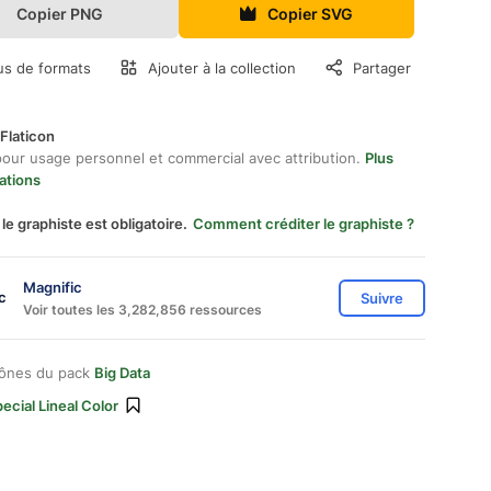
Copier PNG
Copier SVG
us de formats
Ajouter à la collection
Partager
Flaticon
pour usage personnel et commercial avec attribution.
Plus
ations
 le graphiste est obligatoire.
Comment créditer le graphiste ?
Magnific
Suivre
Voir toutes les 3,282,856 ressources
cônes du pack
Big Data
ecial Lineal Color