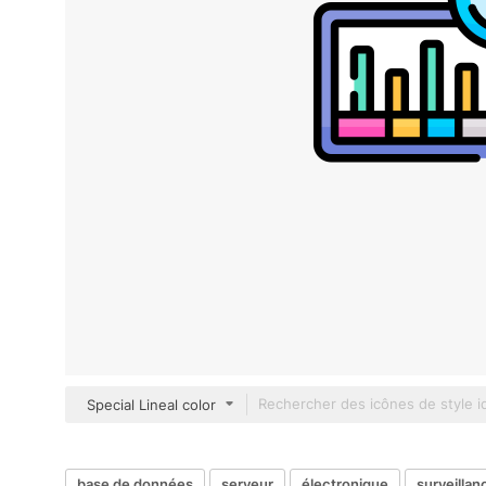
Special Lineal color
base de données
serveur
électronique
surveillan