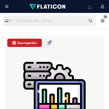
0
Sauvegardez