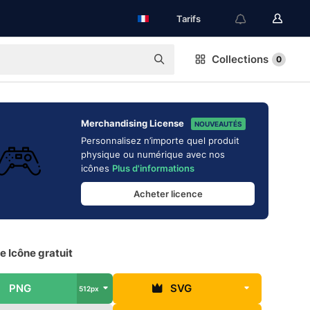
Tarifs
Collections
0
Merchandising License
NOUVEAUTÉS
Personnalisez n’importe quel produit
physique ou numérique avec nos
icônes
Plus d'informations
Acheter licence
 Icône gratuit
PNG
SVG
512px