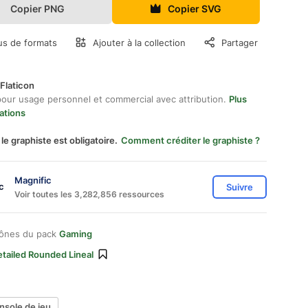
Copier PNG
Copier SVG
us de formats
Ajouter à la collection
Partager
Flaticon
pour usage personnel et commercial avec attribution.
Plus
ations
 le graphiste est obligatoire.
Comment créditer le graphiste ?
Magnific
Suivre
Voir toutes les 3,282,856 ressources
cônes du pack
Gaming
tailed Rounded Lineal
nsole de jeu