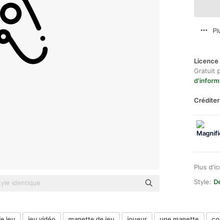
Pl
Licence 
Gratuit 
d'inform
Créditer
Plus d'i
Style:
De
le jeu
jeu vidéo
manette de jeu
joueur
une manette
co