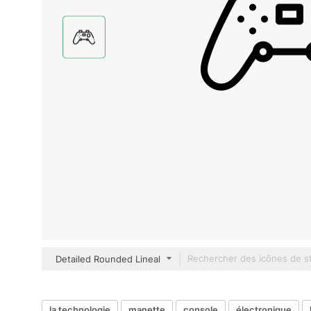
Detailed Rounded Lineal
la technologie
manette
console
électronique