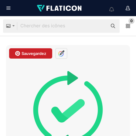
0
Sauvegardez