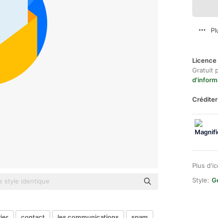
Pl
Licence 
Gratuit 
d'inform
Créditer
Plus d'i
Style:
Ge
ier
contact
les communications
spam