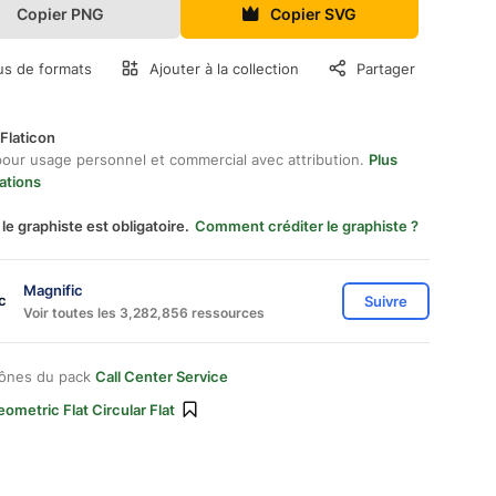
Copier PNG
Copier SVG
us de formats
Ajouter à la collection
Partager
Flaticon
pour usage personnel et commercial avec attribution.
Plus
ations
 le graphiste est obligatoire.
Comment créditer le graphiste ?
Magnific
Suivre
Voir toutes les 3,282,856 ressources
cônes du pack
Call Center Service
ometric Flat Circular Flat