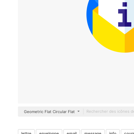
Geometric Flat Circular Flat
lettre
enveloppe
email
message
info
courr