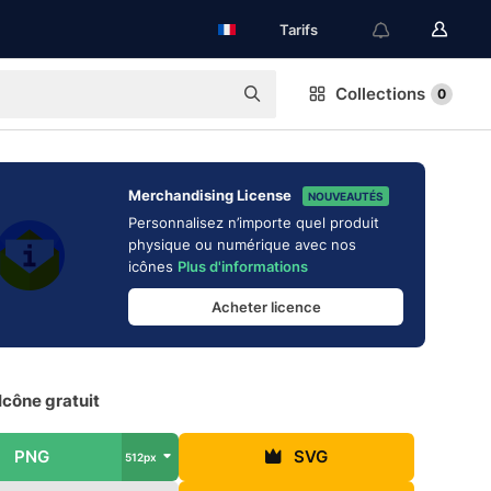
Tarifs
Collections
0
Merchandising License
NOUVEAUTÉS
Personnalisez n’importe quel produit
physique ou numérique avec nos
icônes
Plus d'informations
Acheter licence
Icône gratuit
PNG
SVG
512px