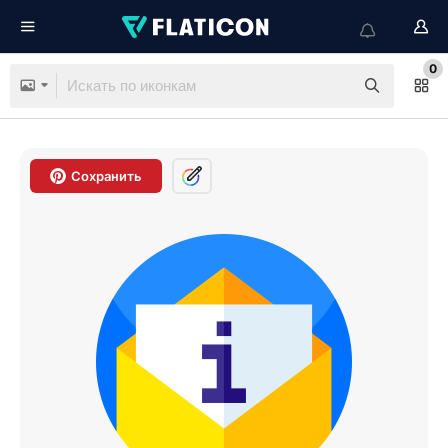
0
Сохранить