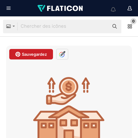
0
Sauvegardez