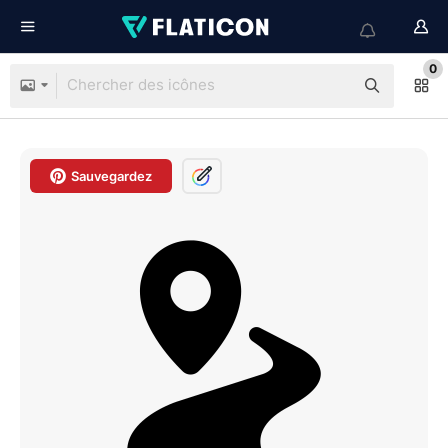
0
Sauvegardez