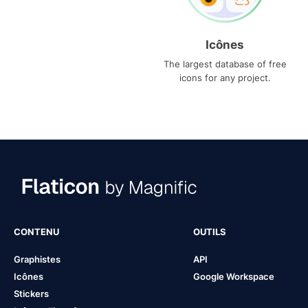
Icônes
The largest database of free
icons for any project.
CONTENU
OUTILS
Graphistes
API
Icônes
Google Workspace
Stickers