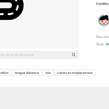
Créditer
Plus d'i
Style:
A
sition
longue distance
loin
cartes et emplacement