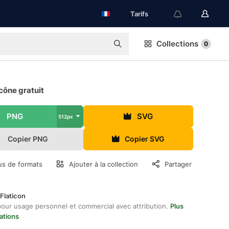
Tarifs
Collections
0
cône gratuit
PNG
SVG
512px
Copier PNG
Copier SVG
us de formats
Ajouter à la collection
Partager
Flaticon
pour usage personnel et commercial avec attribution.
Plus
ations