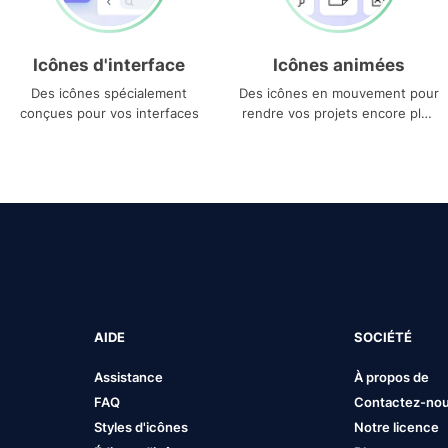
Icônes d'interface
Icônes animées
Des icônes spécialement
Des icônes en mouvement pour
conçues pour vos interfaces
rendre vos projets encore plus
uniques
AIDE
SOCIÉTÉ
Assistance
À propos de
FAQ
Contactez-no
Styles d'icônes
Notre licence