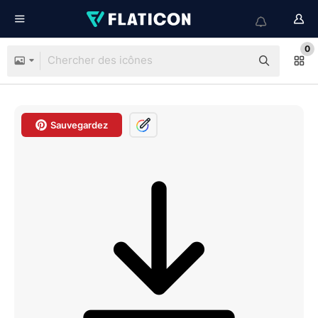
0
Sauvegardez