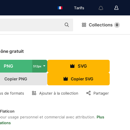
Tarifs
Collections
0
cône gratuit
PNG
SVG
512px
Copier PNG
Copier SVG
us de formats
Ajouter à la collection
Partager
Flaticon
pour usage personnel et commercial avec attribution.
Plus
ations