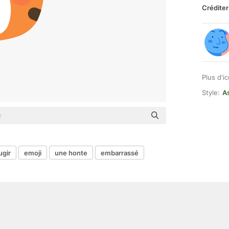
Créditer
Plus d'i
Style:
As
ugir
emoji
une honte
embarrassé