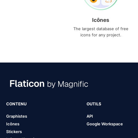
Icônes
The largest database of free
icons for any project.
CONTENU
OUTILS
Graphistes
API
Icônes
Google Workspace
Stickers