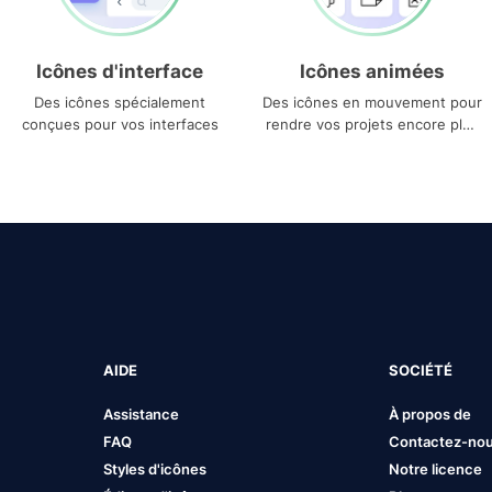
Icônes d'interface
Icônes animées
Des icônes spécialement
Des icônes en mouvement pour
conçues pour vos interfaces
rendre vos projets encore plus
uniques
AIDE
SOCIÉTÉ
Assistance
À propos de
FAQ
Contactez-no
Styles d'icônes
Notre licence