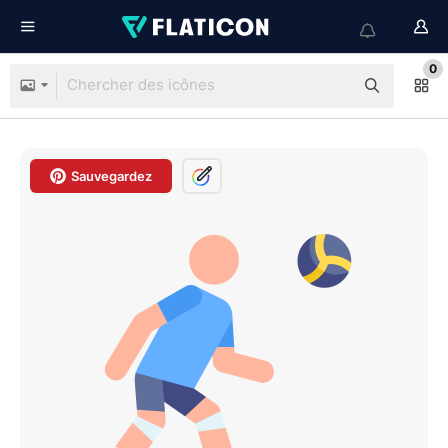
0
Sauvegardez