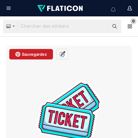
0
Sauvegardez