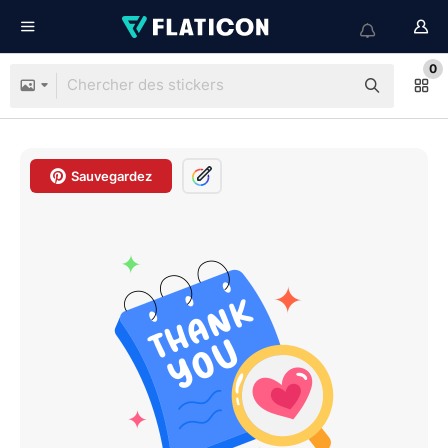
0
Sauvegardez