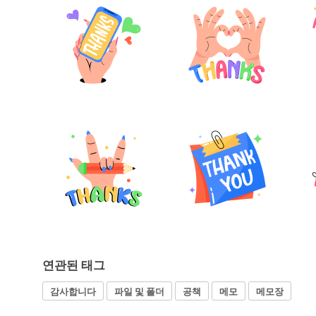
연관된 태그
감사합니다
파일 및 폴더
공책
메모
메모장