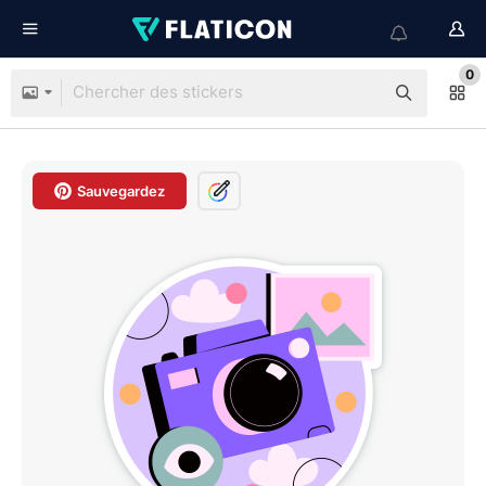
0
Sauvegardez