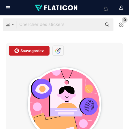
0
Sauvegardez