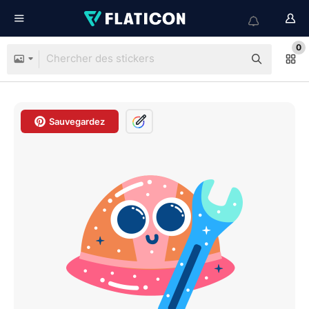
0
Sauvegardez