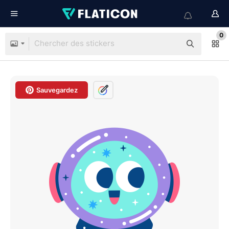
0
Sauvegardez