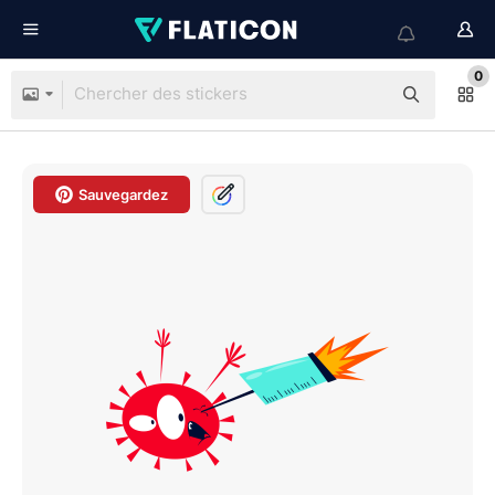
0
Sauvegardez