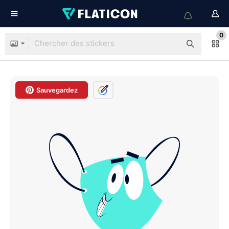
0
Sauvegardez