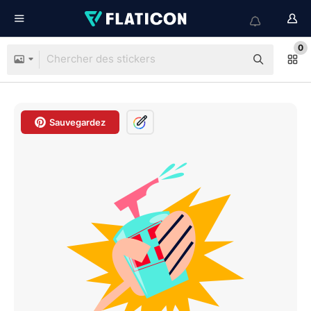
0
Sauvegardez