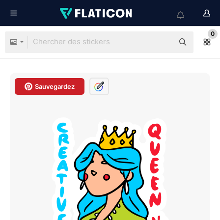
0
Sauvegardez