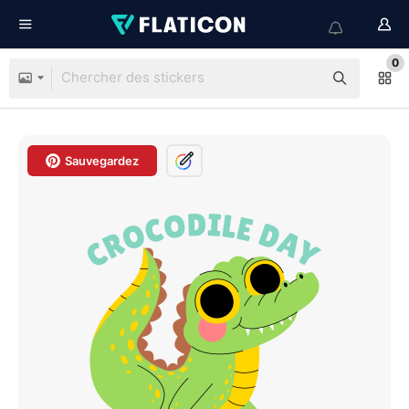
0
Sauvegardez