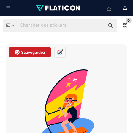
0
Sauvegardez